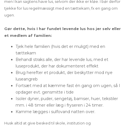
men I kan sagtens have lus, selvom der ikke er kløe. I bør derfor
tjekke for lus regelmæssigt med en tættekam, fx en gang om
ugen.
Gør dette, hvis I har fundet levende lus hos jer selv eller
et medlem af familien:
Tjek hele familien (hvis det er muligt) med en
tættekam
Behandl straks alle, der har levende lus, med et
luseprodukt, der har dokumenteret effekt
Brug herefter et produkt, der beskytter mod nye
luseangreb
Fortsæt med at kæmme fast én gang om ugen, så I
opdager evt. gensmitte i tide
Isoler dyner, puder, sengetøj, bamser, huer, tekstiler
mm. i 48 timer eller læg i fryseren i 24 timer.
Kamme lægges i sulfovand natten over.
Husk altid at give besked til skole, institution og