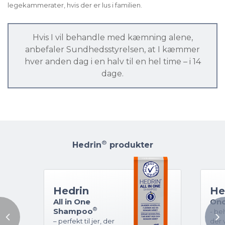
legekammerater, hvis der er lus i familien.
Hvis I vil behandle med kæmning alene,
anbefaler Sundhedsstyrelsen, at I kæmmer
hver anden dag i en halv til en hel time – i 14
dage.
®
Hedrin
produkter
Hedrin
He
All in One
On
®
Shampoo
- beh
– perfekt til jer, der
der 