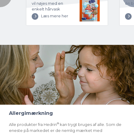
vil nøjes med en
én b
enkelt hårvask
Læs mere her
Allergimærkning
®
Alle produkter fra Hedrin
kan trygt bruges af alle. Som de
eneste på markedet er de nemlig mærket med