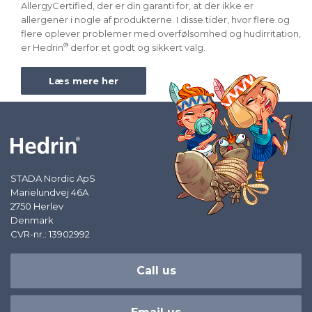
AllergyCertified, der er din garanti for, at der ikke er
allergener i nogle af produkterne. I disse tider, hvor flere og
flere oplever problemer med overfølsomhed og hudirritation,
®
er Hedrin
derfor et godt og sikkert valg.
Læs mere her
STADA Nordic ApS
Marielundvej 46A
2750 Herlev
Denmark
CVR-nr.: 13902992
Call us