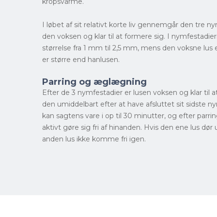
kropsvarme.
I løbet af sit relativt korte liv gennemgår den tre n
den voksen og klar til at formere sig. I nymfestadier
størrelse fra 1 mm til 2,5 mm, mens den voksne lus
er større end hanlusen.
Parring og æglægning
Efter de 3 nymfestadier er lusen voksen og klar til a
den umiddelbart efter at have afsluttet sit sidste n
kan sagtens vare i op til 30 minutter, og efter parr
aktivt gøre sig fri af hinanden. Hvis den ene lus dør
anden lus ikke komme fri igen.