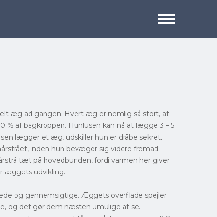
lt æg ad gangen. Hvert æg er nemlig så stort, at
l 20 % af bagkroppen. Hunlusen kan nå at lægge 3 – 5
sen lægger et æg, udskiller hun er dråbe sekret,
 hårstrået, inden hun bevæger sig videre fremad.
årstrå tæt på hovedbunden, fordi varmen her giver
r æggets udvikling.
vede og gennemsigtige. Æggets overflade spejler
ve, og det gør dem næsten umulige at se.