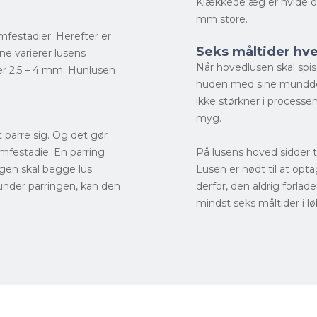
Klækkede æg er hvide o
mm store.
ymfestadier. Herefter er
Seks måltider h
ne varierer lusens
Når hovedlusen skal spi
 er 2,5 – 4 mm. Hunlusen
huden med sine munddele.
ikke størkner i proces
myg.
t parre sig. Og det gør
ymfestadie. En parring
På lusens hoved sidder 
ingen skal begge lus
Lusen er nødt til at o
 under parringen, kan den
derfor, den aldrig forlad
mindst seks måltider i lø