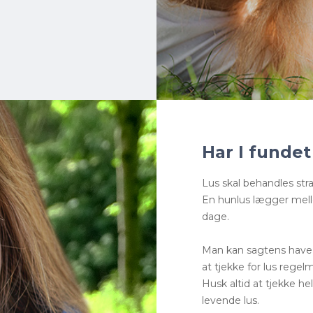
Har I fundet
Lus skal behandles stra
En hunlus lægger mel
dage.
Man kan sagtens have l
at tjekke for lus reg
Husk altid at tjekke he
levende lus.