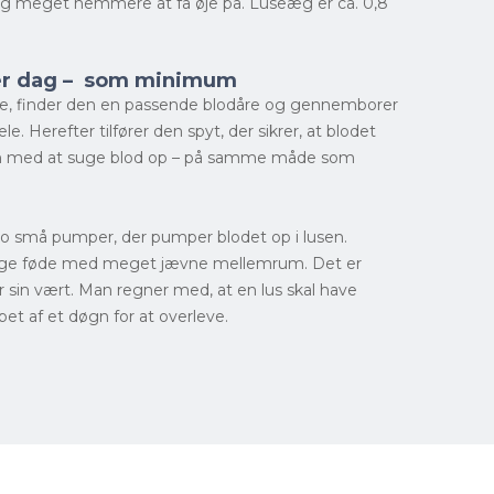
g meget nemmere at få øje på. Luseæg er ca. 0,8
ver dag – som minimum
se, finder den en passende blodåre og gennemborer
 Herefter tilfører den spyt, der sikrer, at blodet
sen med at suge blod op – på samme måde som
to små pumper, der pumper blodet op i lusen.
ptage føde med meget jævne mellemrum. Det er
er sin vært. Man regner med, at en lus skal have
bet af et døgn for at overleve.