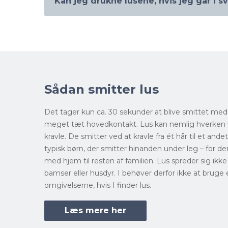
Kan jeg drukne lusene, hvis jeg går i
Nej! Hovedlus lever kun på mennesker.
Det korte svar er Nej! I teorien kan alt, der ikk
hvis det holdes under vand længe nok. Men med
nødt til at holde vejret under vand i så mange 
kan lade sig gøre.
Sådan smitter lus
Det tager kun ca. 30 sekunder at blive smittet med
meget tæt hovedkontakt. Lus kan nemlig hverken f
kravle. De smitter ved at kravle fra ét hår til et ande
typisk børn, der smitter hinanden under leg – for d
med hjem til resten af familien. Lus spreder sig ikk
bamser eller husdyr. I behøver derfor ikke at bruge 
omgivelserne, hvis I finder lus.
Læs mere her