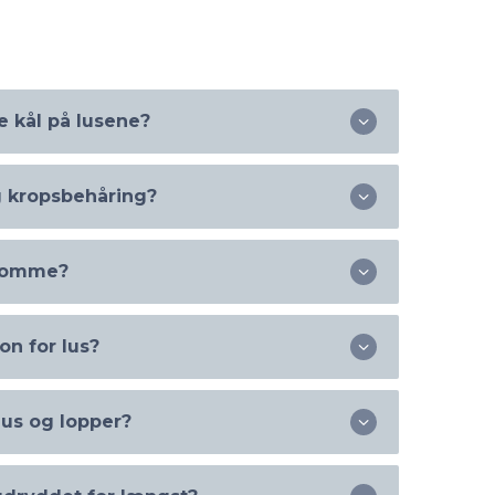
e kål på lusene?
g kropsbehåring?
a regulerer kroppen selv temperaturen ved
 bliver faretruende høj.
gdomme?
 i umiddelbar nærhed af hovedbunden. Har
sbehåring, er der sandsynligvis tale om fladlus.
on for lus?
sempler på, at hovedlus har overført
l en anden.
lus og lopper?
s faktisk – året rundt, men der er en tendens
blusser op lige efter skoleferier. Det er
drene har ”glemt” alt om lus i ferieperioden –