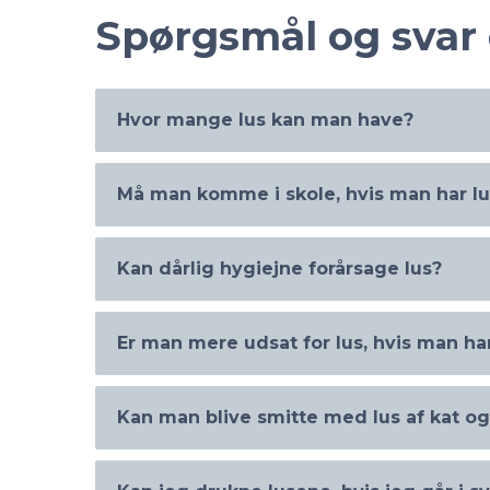
Spørgsmål og svar
Hvor mange lus kan man have?
Må man komme i skole, hvis man har lu
Man kan faktisk have langt over 1.000 lus, m
antal er heldigvis meget lavere: 10-12 lus pr. h
Kan dårlig hygiejne forårsage lus?
Ja! Ifølge de officielle anbefalinger skal man i
hjemme fra skole, når barnet har lus. Man ska
lusebehandling så hurtigt som muligt.
Er man mere udsat for lus, hvis man ha
Nej! Det er ikke den dårlige hygiejne, der forår
kun gennem tæt menneskelig kontakt. Faktisk
hygiejne ligefrem kan holde lus på afstand – m
Kan man blive smitte med lus af kat o
Nej! Lus er fuldstændig ligeglade. De er næst
hygiejne som regel får andre mennesker til at 
ikke til og fra.