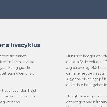
ns livscyklus
spredt sig blandt
Hunlusen lægger et enke
ter lus i forhistoriske
det kan fylde helt op ti
gyptiske og græske
æg på en dag. Når hunlu
et som kilder til stor
der limer ægget fast til
Æggene bliver lagt på h
de bedste betingelser fo
ært overlever den højst
e dehydreret. Lusen er
Nylagte luseæg er ufar
 og værtens
det omgivende hårs far