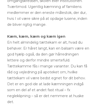
omgangskredsen, skolen eller institutionen.
Tværtimod. Ugentlig kæmning af familiens
medlemmer er den eneste målestok, der dur,
hvis I vil være sikre på at opdage lusene, inden
de bliver rigtig mange.
Kæm, kæm, kæm og kæm igen
En helt almindelig tættekam er alt, hvad du
behøver. Er håret langt, kan en balsam være en
god hjælp også, da den gør hårredningen
lettere og derfor mindre smertefuld.
Tættekamme fås i mange varianter. Du kan få
råd og vejledning på apoteket om, hvilke
tættekam vil være bedst egnet for dit behov.
Det er en god ide at lade kæmningen indgå
som en del af et andet fast ritual – fx
negleklipning – så er det nemmere at huske
det.