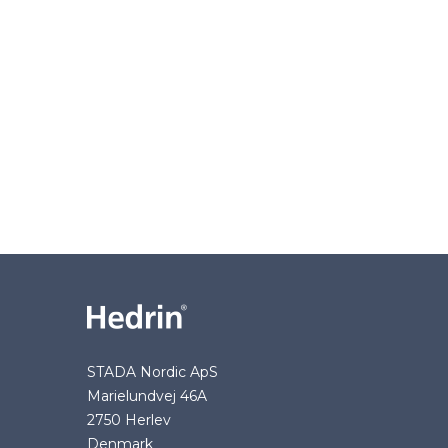
STADA Nordic ApS
Marielundvej 46A
2750 Herlev
Denmark